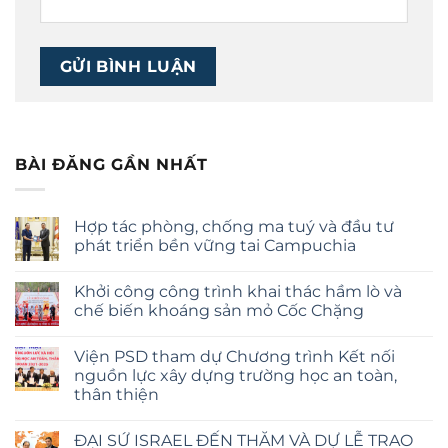
BÀI ĐĂNG GẦN NHẤT
Hợp tác phòng, chống ma tuý và đầu tư
phát triển bền vững tai Campuchia
Không
có
Khởi công công trình khai thác hầm lò và
bình
luận
chế biến khoáng sản mỏ Cốc Chặng
ở
Hợp
Không
tác
có
Viện PSD tham dự Chương trình Kết nối
phòng,
bình
chống
luận
nguồn lực xây dựng trường học an toàn,
ma
ở
thân thiện
tuý
Khởi
và
công
Không
đầu
công
có
tư
trình
ĐẠI SỨ ISRAEL ĐẾN THĂM VÀ DỰ LỄ TRAO
bình
phát
khai