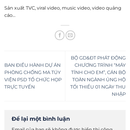
Sản xuất TVC, viral video, music video, video quảng
cáo…
BỘ GD&ĐT PHÁT ĐỘNG
BAN ĐIỀU HÀNH DỰ ÁN
CHƯƠNG TRÌNH “MÁY
PHÒNG CHỐNG MA TÚY
TÍNH CHO EM”, CÁN BỘ
VIỆN PSD TỔ CHỨC HỌP
TOÀN NGÀNH ỦNG HỘ
TRỰC TUYẾN
TỐI THIỂU 01 NGÀY THU
NHẬP
Để lại một bình luận
Email của bạn sẽ không được hiển thị công