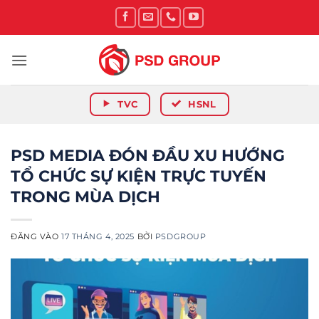
Bỏ
qua
nội
dung
TVC
HSNL
PSD MEDIA ĐÓN ĐẦU XU HƯỚNG
TỔ CHỨC SỰ KIỆN TRỰC TUYẾN
TRONG MÙA DỊCH
ĐĂNG VÀO
17 THÁNG 4, 2025
BỞI
PSDGROUP