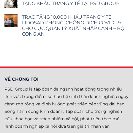
luận
TẶNG KHẨU TRANG Y TẾ TẠI PSD GROUP
triển
thác
ở
bền
hầm
Viện
Không
vững
lò
PSD
có
tai
và
TRAO TẶNG 10.000 KHẨU TRANG Y TẾ
tham
bình
Campuchia
chế
dự
luận
LIDOSAD PHÒNG, CHỐNG DỊCH COVID-19
biến
Chương
ở
khoáng
CHO CỤC QUẢN LÝ XUẤT NHẬP CẢNH – BỘ
trình
ĐẠI
sản
Kết
SỨ
CÔNG AN
mỏ
nối
ISRAEL
Cốc
nguồn
ĐẾN
Không
Chặng
lực
THĂM
có
xây
VÀ
bình
dựng
DỰ
luận
ở
trường
LỄ
TRAO
học
TRAO
TẶNG
an
TẶNG
10.000
toàn,
KHẨU
KHẨU
thân
TRANG
TRANG
thiện
Y
VỀ CHÚNG TÔI
Y
TẾ
TẾ
TẠI
LIDOSAD
PSD
PSD Group là tập đoàn đa ngành hoạt động trong nhiều
PHÒNG,
GROUP
CHỐNG
lĩnh vực trọng điểm, sở hữu hệ sinh thái doanh nghiệp ngày
DỊCH
COVID-
càng mở rộng và định hướng phát triển bền vững dài hạn.
19
CHO
Song hành cùng kinh doanh, Tập đoàn chú trọng nghiên
CỤC
QUẢN
cứu khoa học và trách nhiệm xã hội, phát triển theo mô
LÝ
XUẤT
hình doanh nghiệp xã hội dựa trên giá trị nhân văn.
NHẬP
CẢNH