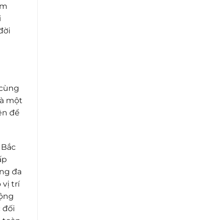
am
i
đời
 cùng
là một
ện để
 Bắc
ấp
ặng đa
ị trí
động
 đối