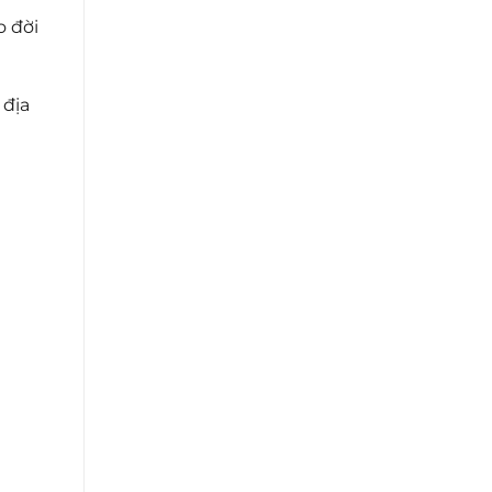
o đời
 địa