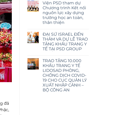
Viện PSD tham dự
tuý
bình
và
luận
Chương trình Kết nối
ở
đầu
nguồn lực xây dựng
Khởi
tư
công
phát
trường học an toàn,
công
triển
thân thiện
trình
bền
khai
vững
Không
thác
tai
có
hầm
Campuchia
ĐẠI SỨ ISRAEL ĐẾN
bình
lò
luận
THĂM VÀ DỰ LỄ TRAO
và
ở
chế
TẶNG KHẨU TRANG Y
Viện
biến
PSD
TẾ TẠI PSD GROUP
khoáng
tham
sản
dự
Không
mỏ
Chương
có
Cốc
TRAO TẶNG 10.000
trình
bình
Chặng
Kết
luận
KHẨU TRANG Y TẾ
ở
nối
LIDOSAD PHÒNG,
ĐẠI
nguồn
SỨ
lực
CHỐNG DỊCH COVID-
ISRAEL
xây
19 CHO CỤC QUẢN LÝ
ĐẾN
dựng
THĂM
trường
XUẤT NHẬP CẢNH –
VÀ
học
BỘ CÔNG AN
DỰ
an
LỄ
toàn,
Không
TRAO
thân
có
TẶNG
thiện
bình
ng đã
KHẨU
luận
TRANG
ở
Phặc,
Y
TRAO
TẾ
TẶNG