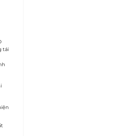
D
 tái
anh
i
hiện
ất