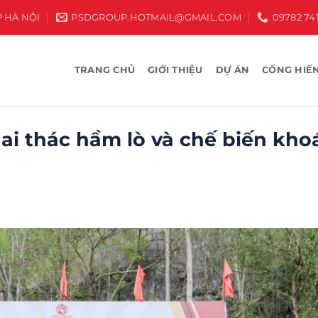
P HÀ NỘI
PSDGROUP.HOTMAIL@GMAIL.COM
09782 74
TRANG CHỦ
GIỚI THIỆU
DỰ ÁN
CỐNG HIẾN
ai thác hầm lò và chế biến kh