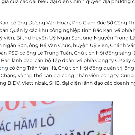
 gia của các đại biểu đại diện Chính quyền địa phương 
ắc Kạn, có ông Dương Văn Hoàn, Phó Giám đốc Sở Công T
ban Quản lý các khu công nghiệp tỉnh Bắc Kạn, về phía
 viên, Bí thư huyện Uỷ Ngân Sơn, ông Nguyễn Trọng L
n Ngân Sơn, ông Bế Văn Chúc, huyện Uỷ viên, Chánh Vă
 PSD có ông Lê Trung Tuấn, Chủ tịch Hội đồng sáng lậ
Ban lãnh đạo, cán bộ Tập đoàn, về phía Công ty CP xây
ong
có ông Trần Văn Hà, Chủ tịch Hội đồng quản trị, ông
hặng và tập thể cán bộ, công nhân viên công ty. Cùng
g BIDV, Viettinbak, SHB, đại diện lãnh đạo các doanh n