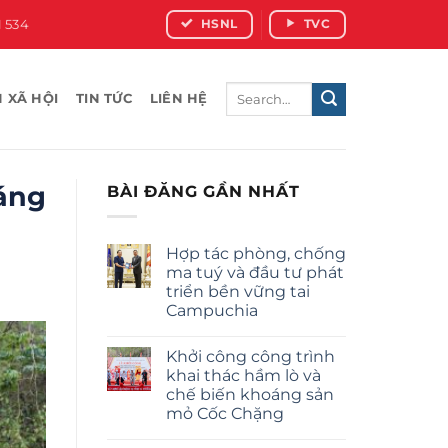
1 534
HSNL
TVC
 XÃ HỘI
TIN TỨC
LIÊN HỆ
oáng
BÀI ĐĂNG GẦN NHẤT
Hợp tác phòng, chống
ma tuý và đầu tư phát
triển bền vững tai
Campuchia
Không
có
Khởi công công trình
bình
luận
khai thác hầm lò và
ở
chế biến khoáng sản
Hợp
tác
mỏ Cốc Chặng
phòng,
chống
Không
ma
có