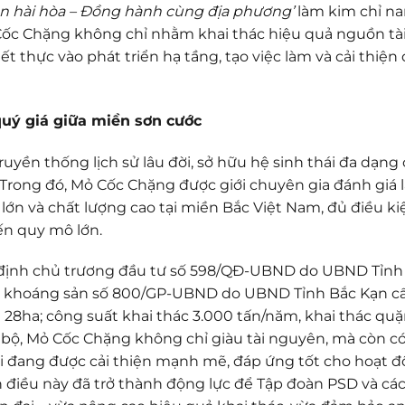
iển hài hòa – Đồng hành cùng địa phương’
làm kim chỉ n
Cốc Chặng không chỉ nhằm khai thác hiệu quả nguồn tà
 thực vào phát triển hạ tầng, tạo việc làm và cải thiện 
uý giá giữa miền sơn cước
ruyền thống lịch sử lâu đời, sở hữu hệ sinh thái đa dạng
rong đó, Mỏ Cốc Chặng được giới chuyên gia đánh giá 
lớn và chất lượng cao tại miền Bắc Việt Nam, đủ điều ki
ến quy mô lớn.
 định chủ trương đầu tư số 598/QĐ-UBND do UBND Tỉnh
hác khoáng sản số 800/GP-UBND do UBND Tỉnh Bắc Kạn c
ên 28ha; công suất khai thác 3.000 tấn/năm, khai thác qu
 bộ, Mỏ Cốc Chặng không chỉ giàu tài nguyên, mà còn có v
nối đang được cải thiện mạnh mẽ, đáp ứng tốt cho hoạt 
nh điều này đã trở thành động lực để Tập đoàn PSD và các