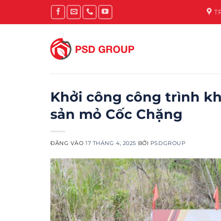
Bỏ
T
qua
nội
dung
Khởi công công trình kh
sản mỏ Cốc Chặng
ĐĂNG VÀO
17 THÁNG 4, 2025
BỞI
PSDGROUP