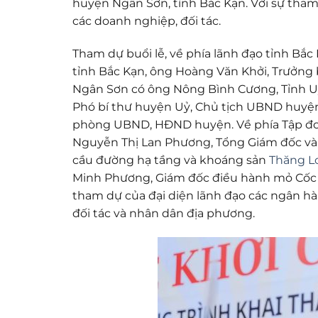
huyện Ngân Sơn, tỉnh Bắc Kạn. Với sự tham
các doanh nghiệp, đối tác.
Tham dự buổi lễ, về phía lãnh đạo tỉnh B
tỉnh Bắc Kạn, ông Hoàng Văn Khởi, Trưởng 
Ngân Sơn có ông Nông Bình Cương, Tỉnh Uỷ
Phó bí thư huyện Uỷ, Chủ tịch UBND huyệ
phòng UBND, HĐND huyện. Về phía Tập đoàn
Nguyễn Thị Lan Phương, Tổng Giám đốc và 
cầu đường hạ tầng và khoáng sản
Thăng L
Minh Phương, Giám đốc điều hành mỏ Cốc C
tham dự của đại diện lãnh đạo các ngân hàn
đối tác và nhân dân địa phương.